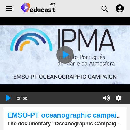
00:00
EMSO-PT oceanographic campaign
The documentary "Oceanographic Campaign EMSO-PT" was launched today on the work that took place aboard the research vessel Mário Ruivo between 23 and 26 May 2021.