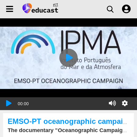
00:00
EMSO-PT oceanographic campaign
The documentary "Oceanographic Campaign EMSO-PT" was launched today on the work that took place aboard the research vessel Mário Ruivo between 23 and 26 May 2021.