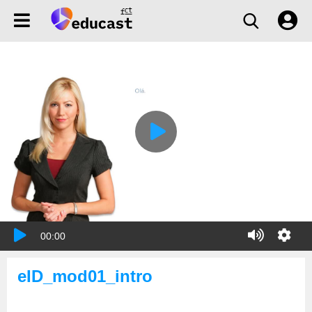
00:00
eID_mod01_intro