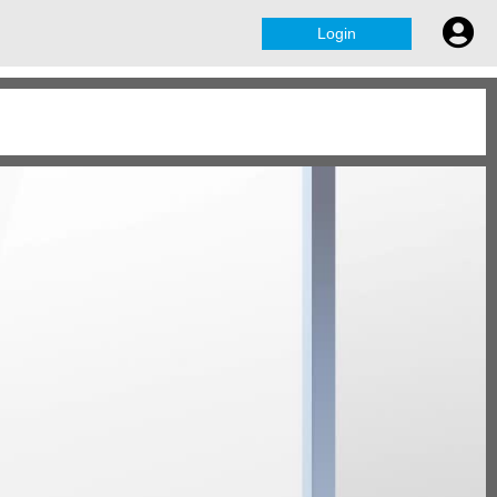
Login