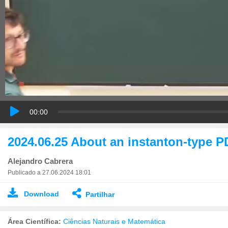
00:00
2024.06.25 About an instanton-type 
Alejandro Cabrera
Publicado a 27.06.2024 18:01
Download
Partilhar
Área Científica:
Ciências Naturais e Matemática