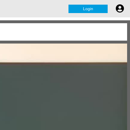
Login