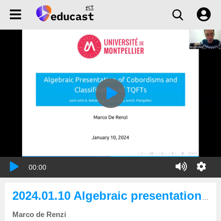
00:00
2024.01.10 Algebraic presentation of cobordisms and TQFTs
Marco de Renzi