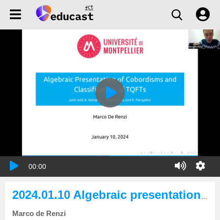
00:00
2024.01.10 Algebraic presentation of cobordisms and TQFTs
Marco de Renzi