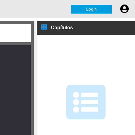
Login
Capítulos
transformação forma
algébrica vs trigonométrica
Fórmulas de Moivre
Exercícios de exame