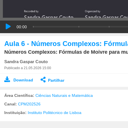
00:00
Aula 6 - Números Complexos: Fórmula
Números Complexos: Fórmulas de Moivre para mult
Sandra Gaspar Couto
Publicado a 21.05.2026 15:00
Download
Partilhar
Área Científica:
Ciências Naturais e Matemática
Canal:
CPM202526
Instituição:
Instituto Politécnico de Lisboa