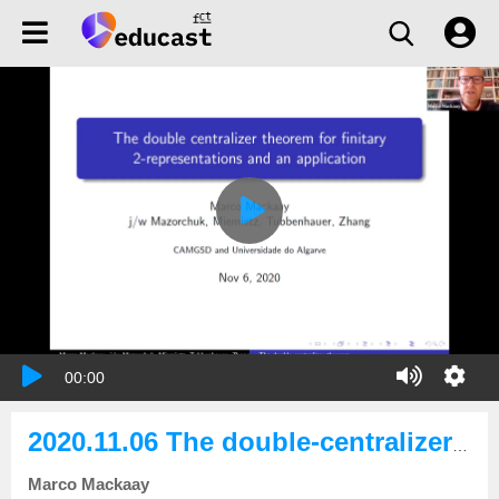
00:00
2020.11.06 The double-centralizer theorem in 2-representation theory and its applications
Marco Mackaay