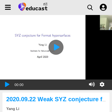
00:00
2020.09.22 Weak SYZ conjecture for hypersurfaces in the Fermat family
Yang Li