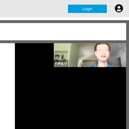
Login