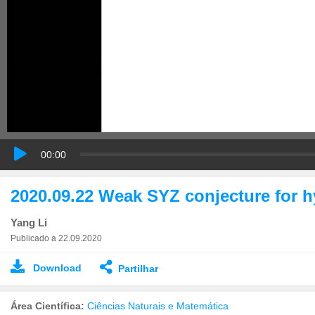
00:00
2020.09.22 Weak SYZ conjecture for h
Yang Li
Publicado a 22.09.2020
Download
Partilhar
Área Científica:
Ciências Naturais e Matemática