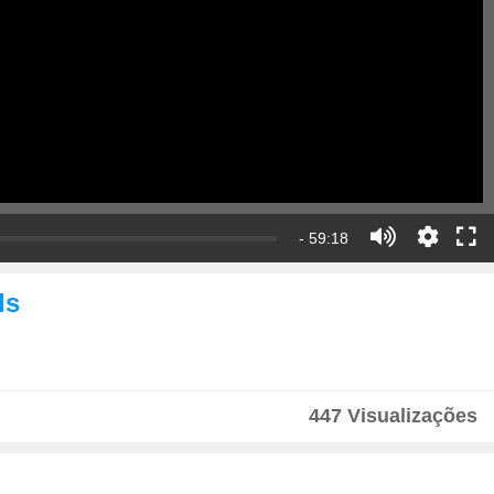
- 59:18
ds
447 Visualizações