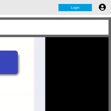
Login