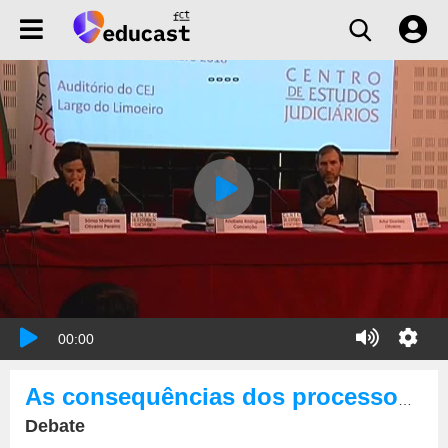
00:00
As consequências dos processos PER, PEAP e Insolvência nas ações declarativas e executivas cíveis
Debate