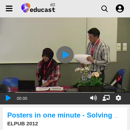
00:00
Posters in one minute - Solving Problems of Data Heterogeneity, Semantic Heterogeneity and ...
ELPUB 2012