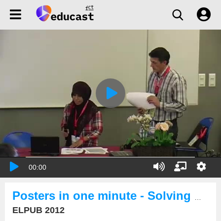
00:00
Posters in one minute - Solving Problems of Data Heterogeneity, Semantic Heterogeneity and ...
ELPUB 2012