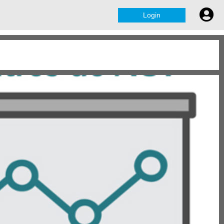
Login