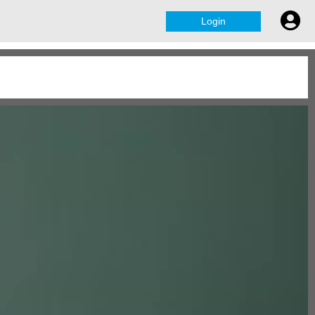
Login