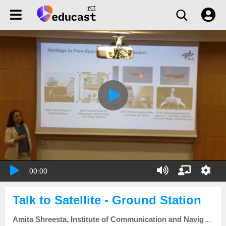
00:00
Talk to Satellite - Ground Station Technology
Amita Shreesta, Institute of Communication and Navigation, German Aerospace Center (DLR), DE