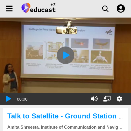
00:00
Talk to Satellite - Ground Station Technology
Amita Shreesta, Institute of Communication and Navigation, German Aerospace Center (DLR), DE