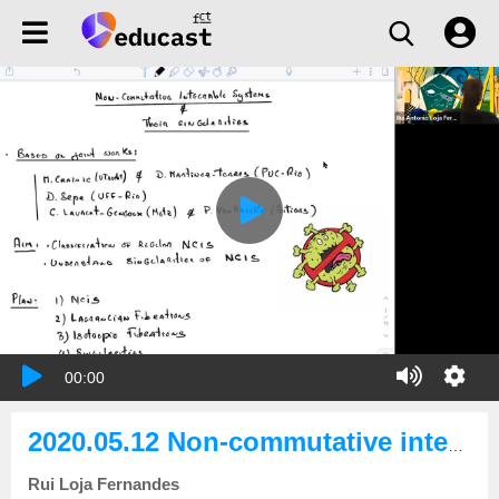
00:00
2020.05.12 Non-commutative integrable systems and their singularities
Rui Loja Fernandes