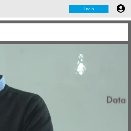
Login