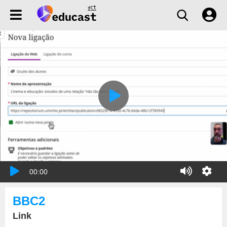
00:00
BBC2
Link