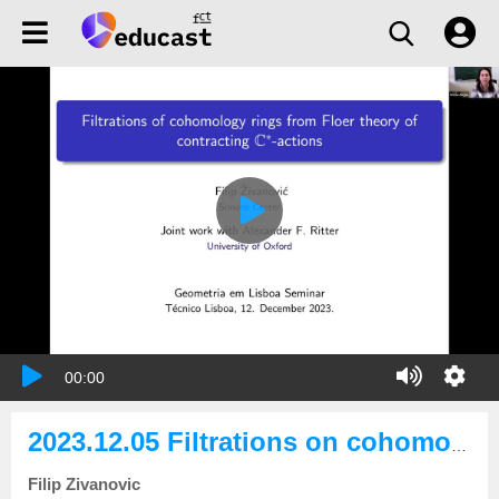
00:00
2023.12.05 Filtrations on cohomology from Floer theory of contracting C* actions
Filip Zivanovic