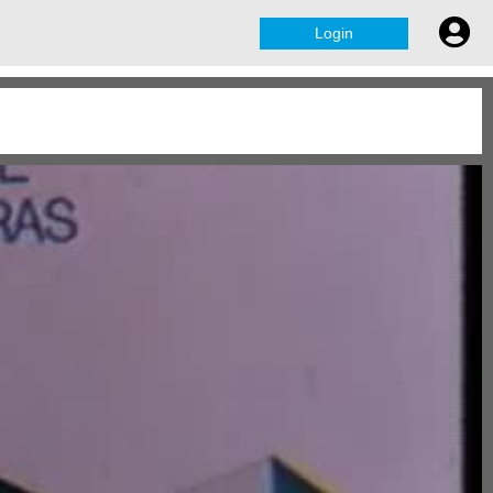
Login