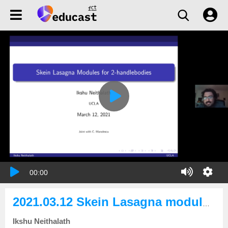
00:00
2021.03.12 Skein Lasagna modules of 2-handlebodies
Ikshu Neithalath