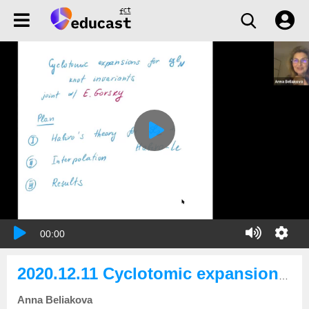
00:00
2020.12.11 Cyclotomic expansions of the gl_N knot invariants
Anna Beliakova