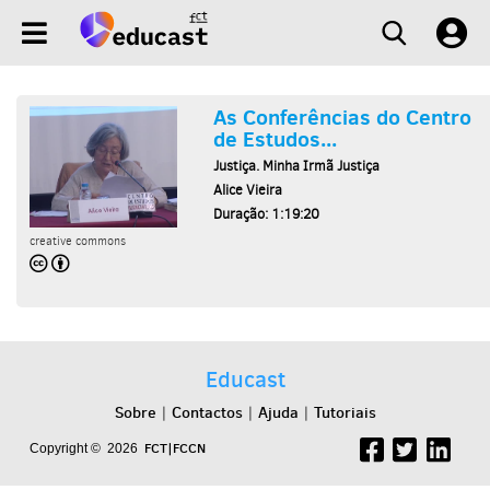
As Conferências do Centro
de Estudos...
Justiça. Minha Irmã Justiça
Alice Vieira
Duração: 1:19:20
creative commons
Educast
Sobre
Contactos
Ajuda
Tutoriais
|
|
|
FCT|FCCN
Copyright © 2026