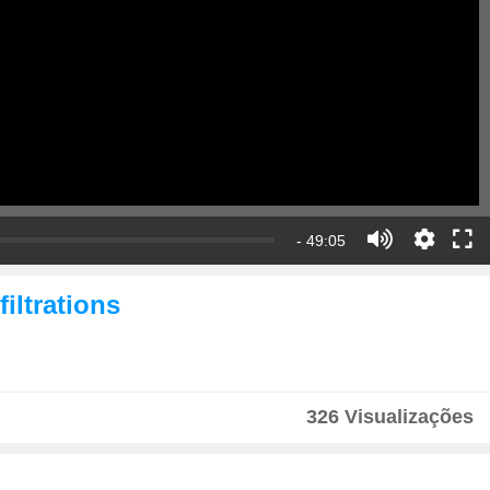
- 49:05
iltrations
326 Visualizações