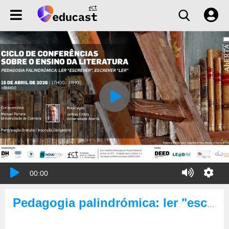
00:00
Pedagogia palindrómica: ler "escrever", escrever "ler"