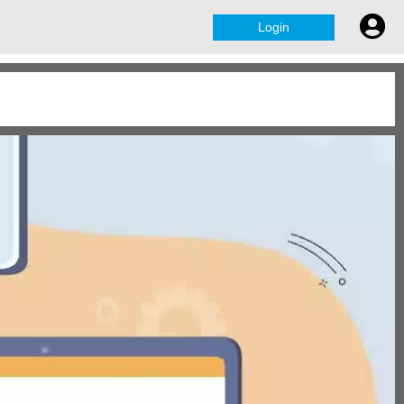
Login