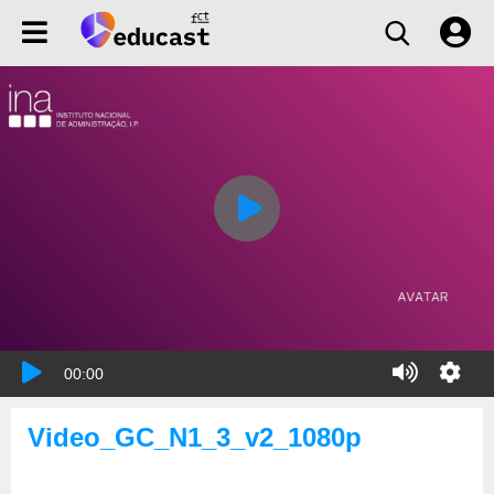
00:00
Video_GC_N1_3_v2_1080p