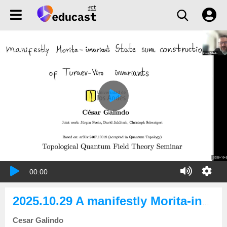
00:00
2025.10.29 A manifestly Morita-invariant construction of Turaev–Viro invariants
Cesar Galindo