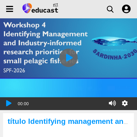
00:00
título Identifying management and industry-informed research priorities for small pelagic fisheries