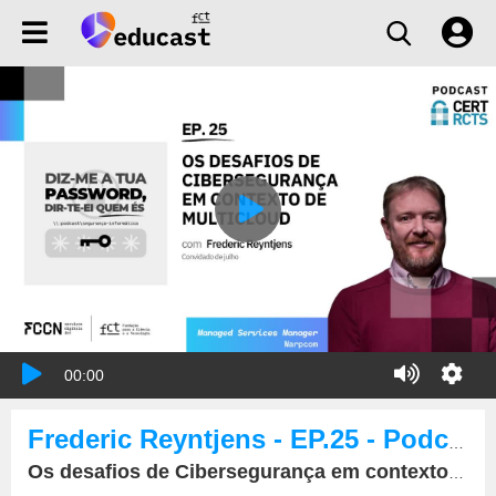
00:00
Frederic Reyntjens - EP.25 - Podcast - DIZ-ME A TUA PASSWORD, DIR-TE-EI QUEM ÉS
Os desafios de Cibersegurança em contexto de multicloud