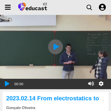
00:00
2023.02.14 From electrostatics to geodesics in K3 surfaces
Gonçalo Oliveira