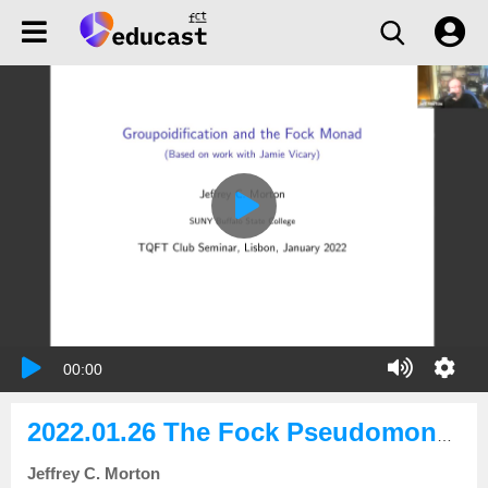
00:00
2022.01.26 The Fock Pseudomonad: Groupoidifying Second Quantization
Jeffrey C. Morton