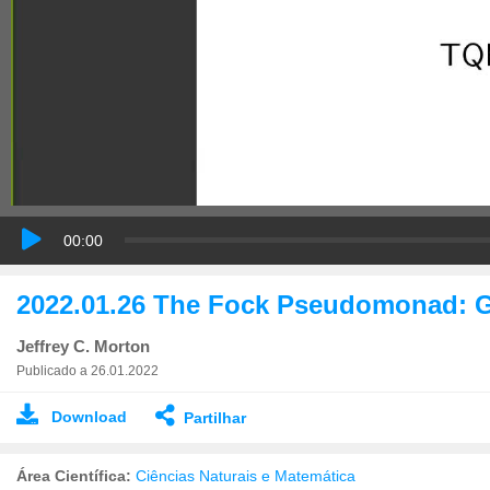
00:00
2022.01.26 The Fock Pseudomonad: G
Jeffrey C. Morton
Publicado a 26.01.2022
Download
Partilhar
Área Científica:
Ciências Naturais e Matemática