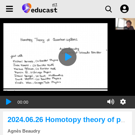
00:00
2024.06.26 Homotopy theory of parametrized quantum systems
Agnès Beaudry