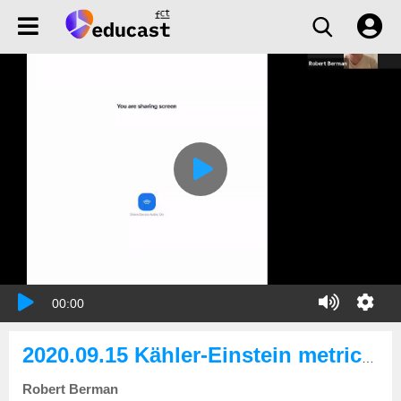
00:00
2020.09.15 Kähler-Einstein metrics, Archimedean Zeta functions and phase transitions
Robert Berman