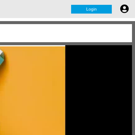
Login