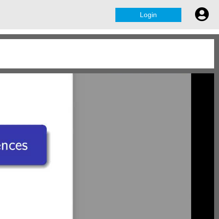
Login