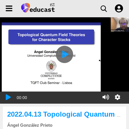
00:00
2022.04.13 Topological Quantum Field Theories for Character Stacks
Ángel González Prieto