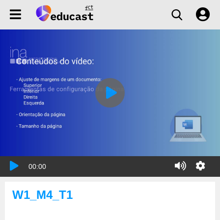
00:00
W1_M4_T1