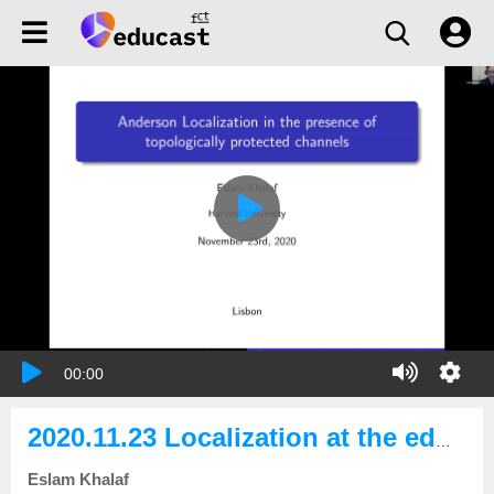
00:00
2020.11.23 Localization at the edge of a topological insulator: Interplay of disorder-induced-localization and topological protection
Eslam Khalaf