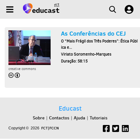
As Conferências do CEJ
O “Mais Frágil dos Três Poderes”: Ética Públ
ica e...
Viriato Soromenho-Marques
Duração: 58:15
creative commons
Educast
Sobre
Contactos
Ajuda
Tutoriais
|
|
|
FCT|FCCN
Copyright © 2026