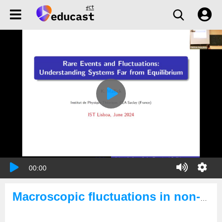
00:00
Macroscopic fluctuations in non-equilibrium systems, Kirone Mallick