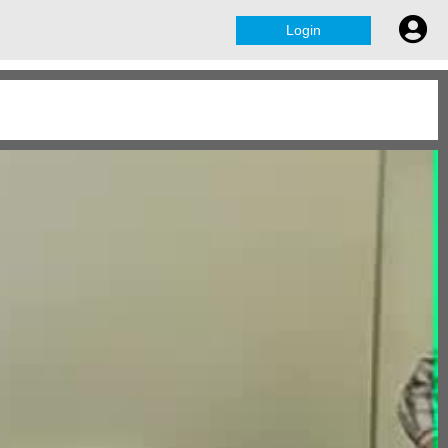
Login