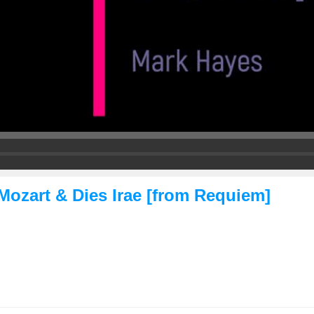
 Mozart & Dies Irae [from Requiem]