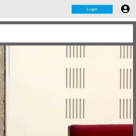
Login